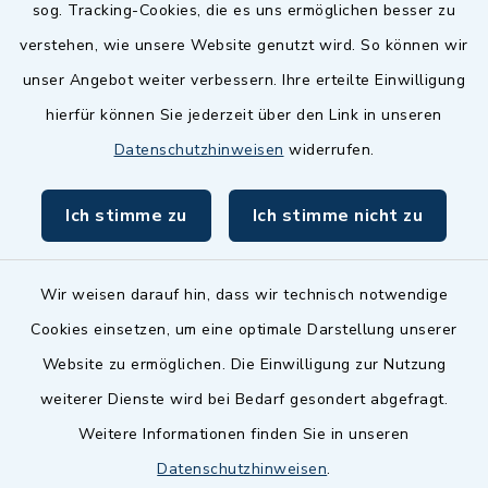
sog. Tracking-Cookies, die es uns ermöglichen besser zu
Landkreis Fürth
verstehen, wie unsere Website genutzt wird. So können wir
Zenngrund Allianz
unser Angebot weiter verbessern. Ihre erteilte Einwilligung
hierfür können Sie jederzeit über den Link in unseren
Dillenberggruppe
Datenschutzhinweisen
widerrufen.
BayernPortal
Ich stimme zu
Ich stimme nicht zu
inixmedia GmbH
Wir weisen darauf hin, dass wir technisch notwendige
Cookies einsetzen, um eine optimale Darstellung unserer
Website zu ermöglichen. Die Einwilligung zur Nutzung
Kontakt
weiterer Dienste wird bei Bedarf gesondert abgefragt.
Weitere Informationen finden Sie in unseren
Barrierefreiheit
Datenschutzhinweisen
.