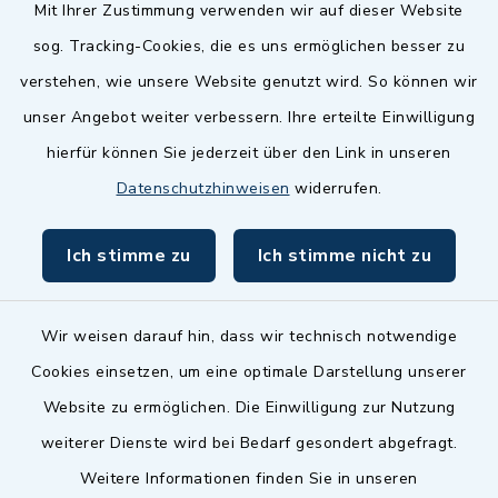
Quicklinks
Mit Ihrer Zustimmung verwenden wir auf dieser Website
sog. Tracking-Cookies, die es uns ermöglichen besser zu
Landkreis Fürth
verstehen, wie unsere Website genutzt wird. So können wir
Zenngrund Allianz
unser Angebot weiter verbessern. Ihre erteilte Einwilligung
hierfür können Sie jederzeit über den Link in unseren
Dillenberggruppe
Datenschutzhinweisen
widerrufen.
BayernPortal
Ich stimme zu
Ich stimme nicht zu
inixmedia GmbH
Wir weisen darauf hin, dass wir technisch notwendige
Cookies einsetzen, um eine optimale Darstellung unserer
Website zu ermöglichen. Die Einwilligung zur Nutzung
Kontakt
weiterer Dienste wird bei Bedarf gesondert abgefragt.
Weitere Informationen finden Sie in unseren
Barrierefreiheit