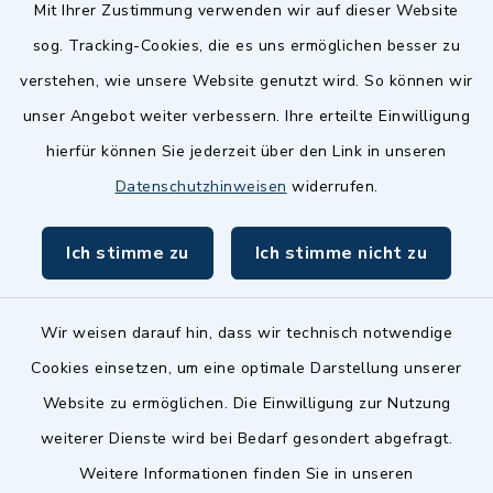
Quicklinks
Mit Ihrer Zustimmung verwenden wir auf dieser Website
sog. Tracking-Cookies, die es uns ermöglichen besser zu
Landkreis Fürth
verstehen, wie unsere Website genutzt wird. So können wir
Zenngrund Allianz
unser Angebot weiter verbessern. Ihre erteilte Einwilligung
hierfür können Sie jederzeit über den Link in unseren
Dillenberggruppe
Datenschutzhinweisen
widerrufen.
BayernPortal
Ich stimme zu
Ich stimme nicht zu
inixmedia GmbH
Wir weisen darauf hin, dass wir technisch notwendige
Cookies einsetzen, um eine optimale Darstellung unserer
Website zu ermöglichen. Die Einwilligung zur Nutzung
Kontakt
weiterer Dienste wird bei Bedarf gesondert abgefragt.
Weitere Informationen finden Sie in unseren
Barrierefreiheit