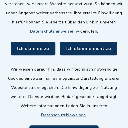
Landkreis Fürth
verstehen, wie unsere Website genutzt wird. So können wir
Zenngrund Allianz
unser Angebot weiter verbessern. Ihre erteilte Einwilligung
hierfür können Sie jederzeit über den Link in unseren
Dillenberggruppe
Datenschutzhinweisen
widerrufen.
BayernPortal
Ich stimme zu
Ich stimme nicht zu
inixmedia GmbH
Wir weisen darauf hin, dass wir technisch notwendige
Cookies einsetzen, um eine optimale Darstellung unserer
Website zu ermöglichen. Die Einwilligung zur Nutzung
Kontakt
weiterer Dienste wird bei Bedarf gesondert abgefragt.
Weitere Informationen finden Sie in unseren
Barrierefreiheit
Datenschutzhinweisen
.
Datenschutz