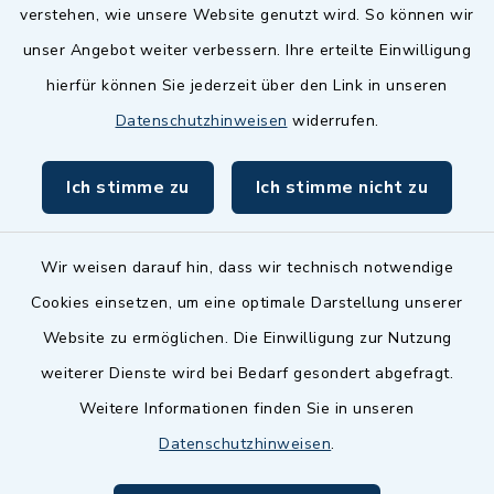
Landkreis Fürth
verstehen, wie unsere Website genutzt wird. So können wir
Zenngrund Allianz
unser Angebot weiter verbessern. Ihre erteilte Einwilligung
hierfür können Sie jederzeit über den Link in unseren
Dillenberggruppe
Datenschutzhinweisen
widerrufen.
BayernPortal
Ich stimme zu
Ich stimme nicht zu
inixmedia GmbH
Wir weisen darauf hin, dass wir technisch notwendige
Cookies einsetzen, um eine optimale Darstellung unserer
Website zu ermöglichen. Die Einwilligung zur Nutzung
Kontakt
weiterer Dienste wird bei Bedarf gesondert abgefragt.
Weitere Informationen finden Sie in unseren
Barrierefreiheit
Datenschutzhinweisen
.
Datenschutz