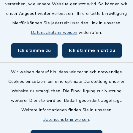
Landkreis Fürth
verstehen, wie unsere Website genutzt wird. So können wir
Zenngrund Allianz
unser Angebot weiter verbessern. Ihre erteilte Einwilligung
hierfür können Sie jederzeit über den Link in unseren
Dillenberggruppe
Datenschutzhinweisen
widerrufen.
BayernPortal
Ich stimme zu
Ich stimme nicht zu
inixmedia GmbH
Wir weisen darauf hin, dass wir technisch notwendige
Cookies einsetzen, um eine optimale Darstellung unserer
Website zu ermöglichen. Die Einwilligung zur Nutzung
Kontakt
weiterer Dienste wird bei Bedarf gesondert abgefragt.
Weitere Informationen finden Sie in unseren
Barrierefreiheit
Datenschutzhinweisen
.
Datenschutz