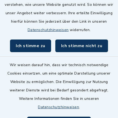
Landkreis Fürth
verstehen, wie unsere Website genutzt wird. So können wir
Zenngrund Allianz
unser Angebot weiter verbessern. Ihre erteilte Einwilligung
hierfür können Sie jederzeit über den Link in unseren
Dillenberggruppe
Datenschutzhinweisen
widerrufen.
BayernPortal
Ich stimme zu
Ich stimme nicht zu
inixmedia GmbH
Wir weisen darauf hin, dass wir technisch notwendige
Cookies einsetzen, um eine optimale Darstellung unserer
Website zu ermöglichen. Die Einwilligung zur Nutzung
Kontakt
weiterer Dienste wird bei Bedarf gesondert abgefragt.
Weitere Informationen finden Sie in unseren
Barrierefreiheit
Datenschutzhinweisen
.
Datenschutz