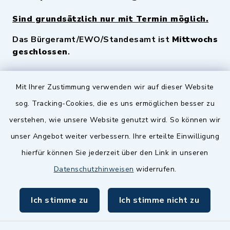
Sind grundsätzlich nur mit Termin möglich.
Das Bürgeramt/EWO/Standesamt ist
Mittwochs
geschlossen
.
Quicklinks
Mit Ihrer Zustimmung verwenden wir auf dieser Website
sog. Tracking-Cookies, die es uns ermöglichen besser zu
Landkreis Fürth
verstehen, wie unsere Website genutzt wird. So können wir
Zenngrund Allianz
unser Angebot weiter verbessern. Ihre erteilte Einwilligung
hierfür können Sie jederzeit über den Link in unseren
Dillenberggruppe
Datenschutzhinweisen
widerrufen.
BayernPortal
Ich stimme zu
Ich stimme nicht zu
inixmedia GmbH