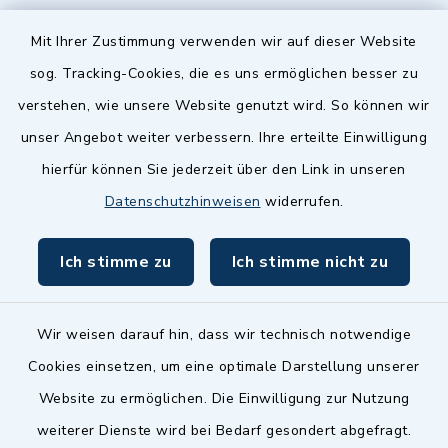
Quicklinks
Mit Ihrer Zustimmung verwenden wir auf dieser Website
sog. Tracking-Cookies, die es uns ermöglichen besser zu
Landkreis Fürth
verstehen, wie unsere Website genutzt wird. So können wir
Zenngrund Allianz
unser Angebot weiter verbessern. Ihre erteilte Einwilligung
hierfür können Sie jederzeit über den Link in unseren
Dillenberggruppe
Datenschutzhinweisen
widerrufen.
BayernPortal
Ich stimme zu
Ich stimme nicht zu
inixmedia GmbH
Wir weisen darauf hin, dass wir technisch notwendige
Cookies einsetzen, um eine optimale Darstellung unserer
Website zu ermöglichen. Die Einwilligung zur Nutzung
Kontakt
weiterer Dienste wird bei Bedarf gesondert abgefragt.