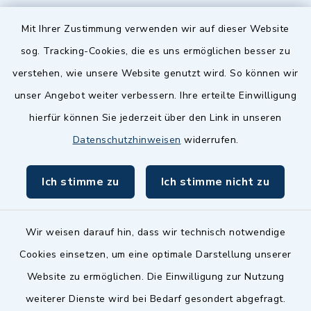
Quicklinks
Mit Ihrer Zustimmung verwenden wir auf dieser Website
sog. Tracking-Cookies, die es uns ermöglichen besser zu
Landkreis Fürth
verstehen, wie unsere Website genutzt wird. So können wir
Zenngrund Allianz
unser Angebot weiter verbessern. Ihre erteilte Einwilligung
hierfür können Sie jederzeit über den Link in unseren
Dillenberggruppe
Datenschutzhinweisen
widerrufen.
BayernPortal
Ich stimme zu
Ich stimme nicht zu
inixmedia GmbH
Wir weisen darauf hin, dass wir technisch notwendige
Cookies einsetzen, um eine optimale Darstellung unserer
Website zu ermöglichen. Die Einwilligung zur Nutzung
Kontakt
weiterer Dienste wird bei Bedarf gesondert abgefragt.