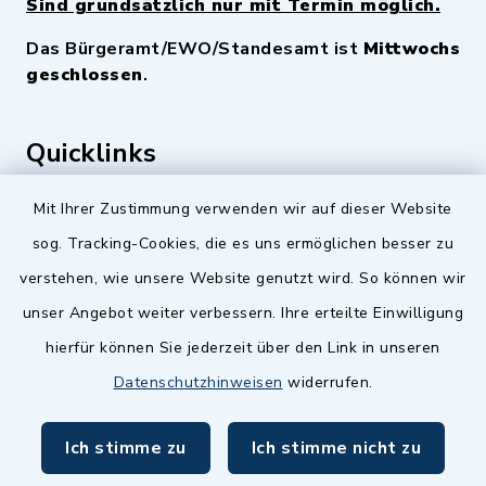
Sind grundsätzlich nur mit Termin möglich.
Das Bürgeramt/EWO/Standesamt ist
Mittwochs
geschlossen
.
Quicklinks
Landkreis Fürth
Mit Ihrer Zustimmung verwenden wir auf dieser Website
sog. Tracking-Cookies, die es uns ermöglichen besser zu
Zenngrund Allianz
verstehen, wie unsere Website genutzt wird. So können wir
Dillenberggruppe
unser Angebot weiter verbessern. Ihre erteilte Einwilligung
BayernPortal
hierfür können Sie jederzeit über den Link in unseren
Datenschutzhinweisen
widerrufen.
inixmedia GmbH
Ich stimme zu
Ich stimme nicht zu