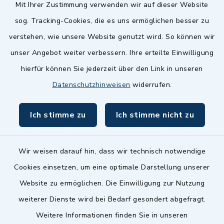
Quicklinks
Mit Ihrer Zustimmung verwenden wir auf dieser Website
sog. Tracking-Cookies, die es uns ermöglichen besser zu
Landkreis Fürth
verstehen, wie unsere Website genutzt wird. So können wir
Zenngrund Allianz
unser Angebot weiter verbessern. Ihre erteilte Einwilligung
hierfür können Sie jederzeit über den Link in unseren
Dillenberggruppe
Datenschutzhinweisen
widerrufen.
BayernPortal
Ich stimme zu
Ich stimme nicht zu
inixmedia GmbH
Wir weisen darauf hin, dass wir technisch notwendige
Cookies einsetzen, um eine optimale Darstellung unserer
Website zu ermöglichen. Die Einwilligung zur Nutzung
Kontakt
weiterer Dienste wird bei Bedarf gesondert abgefragt.
Weitere Informationen finden Sie in unseren
Barrierefreiheit