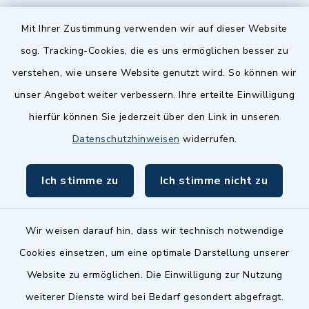
Quicklinks
Mit Ihrer Zustimmung verwenden wir auf dieser Website
sog. Tracking-Cookies, die es uns ermöglichen besser zu
Landkreis Fürth
verstehen, wie unsere Website genutzt wird. So können wir
Zenngrund Allianz
unser Angebot weiter verbessern. Ihre erteilte Einwilligung
hierfür können Sie jederzeit über den Link in unseren
Dillenberggruppe
Datenschutzhinweisen
widerrufen.
BayernPortal
Ich stimme zu
Ich stimme nicht zu
inixmedia GmbH
Wir weisen darauf hin, dass wir technisch notwendige
Cookies einsetzen, um eine optimale Darstellung unserer
Website zu ermöglichen. Die Einwilligung zur Nutzung
Kontakt
weiterer Dienste wird bei Bedarf gesondert abgefragt.