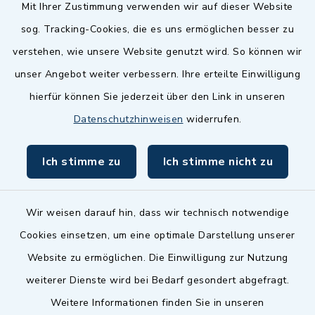
Quicklinks
Mit Ihrer Zustimmung verwenden wir auf dieser Website
sog. Tracking-Cookies, die es uns ermöglichen besser zu
Landkreis Fürth
verstehen, wie unsere Website genutzt wird. So können wir
Zenngrund Allianz
unser Angebot weiter verbessern. Ihre erteilte Einwilligung
hierfür können Sie jederzeit über den Link in unseren
Dillenberggruppe
Datenschutzhinweisen
widerrufen.
BayernPortal
Ich stimme zu
Ich stimme nicht zu
inixmedia GmbH
Wir weisen darauf hin, dass wir technisch notwendige
Cookies einsetzen, um eine optimale Darstellung unserer
Website zu ermöglichen. Die Einwilligung zur Nutzung
Kontakt
weiterer Dienste wird bei Bedarf gesondert abgefragt.
Weitere Informationen finden Sie in unseren
Barrierefreiheit