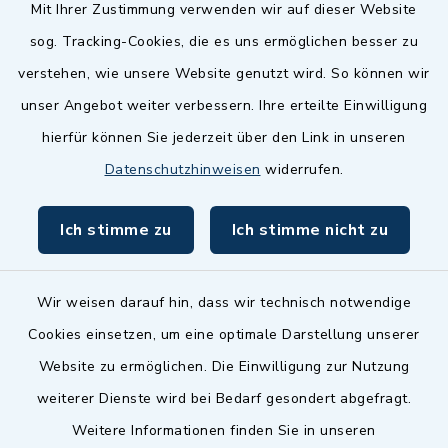
Quicklinks
Mit Ihrer Zustimmung verwenden wir auf dieser Website
sog. Tracking-Cookies, die es uns ermöglichen besser zu
Landkreis Fürth
verstehen, wie unsere Website genutzt wird. So können wir
Zenngrund Allianz
unser Angebot weiter verbessern. Ihre erteilte Einwilligung
hierfür können Sie jederzeit über den Link in unseren
Dillenberggruppe
Datenschutzhinweisen
widerrufen.
BayernPortal
Ich stimme zu
Ich stimme nicht zu
inixmedia GmbH
Wir weisen darauf hin, dass wir technisch notwendige
Cookies einsetzen, um eine optimale Darstellung unserer
Website zu ermöglichen. Die Einwilligung zur Nutzung
Kontakt
weiterer Dienste wird bei Bedarf gesondert abgefragt.
Weitere Informationen finden Sie in unseren
Barrierefreiheit