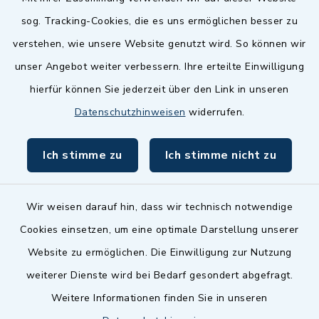
Quicklinks
sog. Tracking-Cookies, die es uns ermöglichen besser zu
Landkreis Fürth
verstehen, wie unsere Website genutzt wird. So können wir
Zenngrund Allianz
unser Angebot weiter verbessern. Ihre erteilte Einwilligung
hierfür können Sie jederzeit über den Link in unseren
Dillenberggruppe
Datenschutzhinweisen
widerrufen.
BayernPortal
Ich stimme zu
Ich stimme nicht zu
inixmedia GmbH
Wir weisen darauf hin, dass wir technisch notwendige
Cookies einsetzen, um eine optimale Darstellung unserer
Website zu ermöglichen. Die Einwilligung zur Nutzung
Kontakt
weiterer Dienste wird bei Bedarf gesondert abgefragt.
Weitere Informationen finden Sie in unseren
Barrierefreiheit