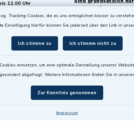
Sind grundsätzlich nur
bis 12.00 Uhr
Termin möglich.
og. Tracking-Cookies, die es uns ermöglichen besser zu versteh
sätzlich:
Das Bürgeramt/EWO/St
te Einwilligung hierfür können Sie jederzeit über den Link in uns
18.00 Uhr - allerdings
ist
Mittwochs geschlo
ermin
Ich stimme zu
Ich stimme nicht zu
nde Termine sind
bitte fragen Sie den
en Sachbearbeiter)
Cookies einsetzen, um eine optimale Darstellung unserer Website
 gesondert abgefragt. Weitere Informationen finden Sie in unser
Zur Kenntnis genommen
Impressum