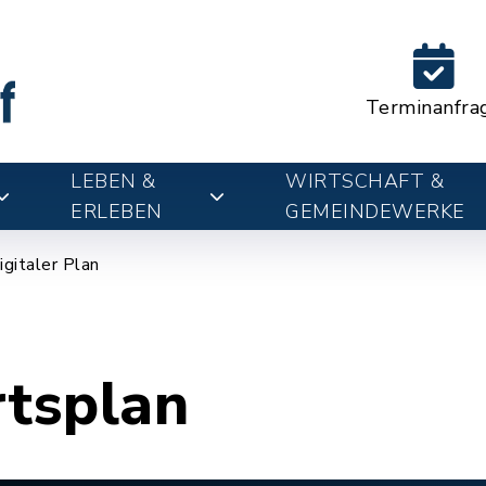
Terminanfra
LEBEN &
WIRTSCHAFT &
ERLEBEN
GEMEINDEWERKE
igitaler Plan
rtsplan