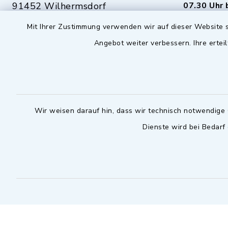
91452 Wilhermsdorf
07.30 Uhr 
Mit Ihrer Zustimmung verwenden wir auf dieser Website s
09102 9958-0
Dienstag zu
09102 9958-111
Angebot weiter verbessern. Ihre erteil
16.30 bis 
nur mit T
rathaus@markt-
wilhermsdorf.de
(abweiche
möglich - 
Notfallnummer Bauhof
zuständig
Wir weisen darauf hin, dass wir technisch notwendige 
Dienste wird bei Bedarf
Nur außerhalb der regulären
Arbeitszeiten erreichbar
0151 57140232