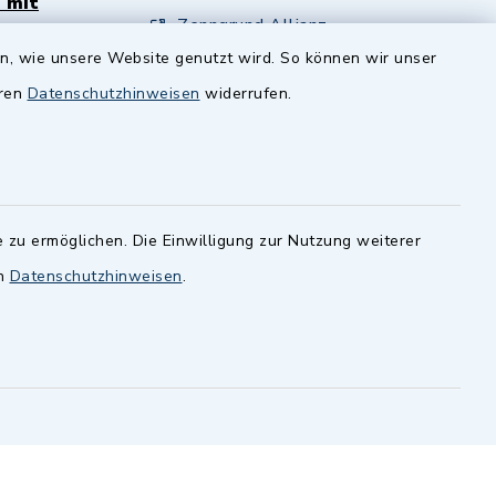
 mit
Zenngrund Allianz
en, wie unsere Website genutzt wird. So können wir unser
andesamt
Dillenberggruppe
eren
Datenschutzhinweisen
widerrufen.
ssen
.
BayernPortal
inixmedia GmbH
 zu ermöglichen. Die Einwilligung zur Nutzung weiterer
en
Datenschutzhinweisen
.