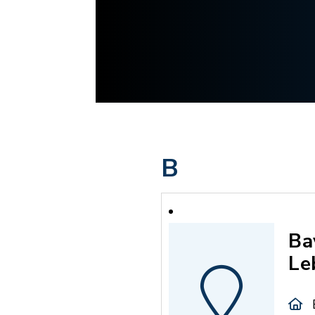
B
Ba
Le