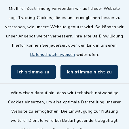
Quicklinks
Mit Ihrer Zustimmung verwenden wir auf dieser Website
sog. Tracking-Cookies, die es uns ermöglichen besser zu
Landkreis Fürth
verstehen, wie unsere Website genutzt wird. So können wir
Zenngrund Allianz
unser Angebot weiter verbessern. Ihre erteilte Einwilligung
hierfür können Sie jederzeit über den Link in unseren
Dillenberggruppe
Datenschutzhinweisen
widerrufen.
BayernPortal
Ich stimme zu
Ich stimme nicht zu
inixmedia GmbH
Wir weisen darauf hin, dass wir technisch notwendige
Cookies einsetzen, um eine optimale Darstellung unserer
Website zu ermöglichen. Die Einwilligung zur Nutzung
Kontakt
weiterer Dienste wird bei Bedarf gesondert abgefragt.