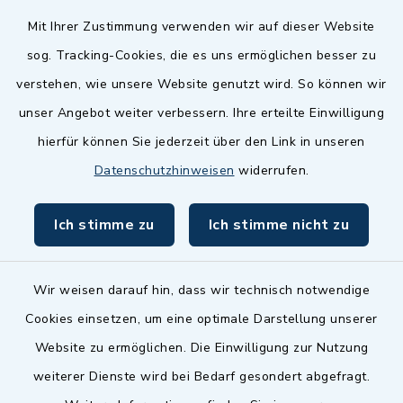
Quicklinks
Mit Ihrer Zustimmung verwenden wir auf dieser Website
sog. Tracking-Cookies, die es uns ermöglichen besser zu
Landkreis Fürth
verstehen, wie unsere Website genutzt wird. So können wir
Zenngrund Allianz
unser Angebot weiter verbessern. Ihre erteilte Einwilligung
hierfür können Sie jederzeit über den Link in unseren
Dillenberggruppe
Datenschutzhinweisen
widerrufen.
BayernPortal
Ich stimme zu
Ich stimme nicht zu
inixmedia GmbH
Wir weisen darauf hin, dass wir technisch notwendige
Cookies einsetzen, um eine optimale Darstellung unserer
Website zu ermöglichen. Die Einwilligung zur Nutzung
Kontakt
weiterer Dienste wird bei Bedarf gesondert abgefragt.