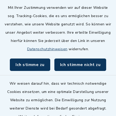
Quicklinks
Mit Ihrer Zustimmung verwenden wir auf dieser Website
sog. Tracking-Cookies, die es uns ermöglichen besser zu
Landkreis Fürth
verstehen, wie unsere Website genutzt wird. So können wir
Zenngrund Allianz
unser Angebot weiter verbessern. Ihre erteilte Einwilligung
hierfür können Sie jederzeit über den Link in unseren
Dillenberggruppe
Datenschutzhinweisen
widerrufen.
BayernPortal
Ich stimme zu
Ich stimme nicht zu
inixmedia GmbH
Wir weisen darauf hin, dass wir technisch notwendige
Cookies einsetzen, um eine optimale Darstellung unserer
Website zu ermöglichen. Die Einwilligung zur Nutzung
Kontakt
weiterer Dienste wird bei Bedarf gesondert abgefragt.