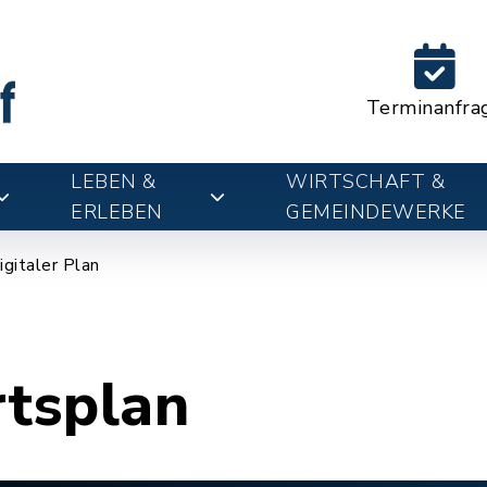
Terminanfra
LEBEN &
WIRTSCHAFT &
ERLEBEN
GEMEINDEWERKE
igitaler Plan
rtsplan