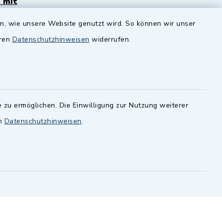
 mit
Zenngrund Allianz
en, wie unsere Website genutzt wird. So können wir unser
andesamt
Dillenberggruppe
eren
Datenschutzhinweisen
widerrufen.
ssen
.
BayernPortal
inixmedia GmbH
 zu ermöglichen. Die Einwilligung zur Nutzung weiterer
en
Datenschutzhinweisen
.