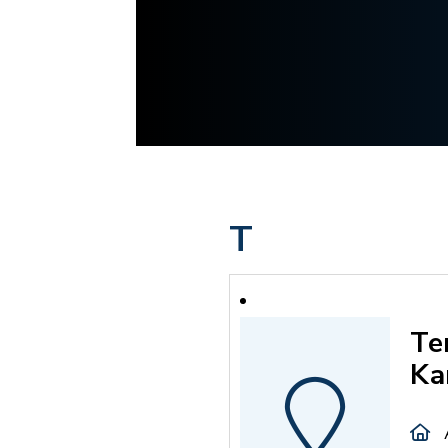
T
Te
Ka