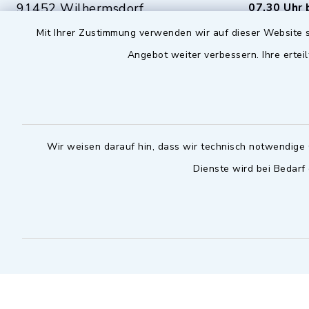
91452 Wilhermsdorf
07.30 Uhr 
Mit Ihrer Zustimmung verwenden wir auf dieser Website s
09102 9958-0
Dienstag zu
Angebot weiter verbessern. Ihre erteil
09102 9958-111
16.30 bis 
nur mit T
rathaus@markt-
wilhermsdorf.de
(abweiche
möglich - 
Notfallnummer Bauhof
zuständig
Wir weisen darauf hin, dass wir technisch notwendige 
Dienste wird bei Bedarf
Nur außerhalb der regulären
Arbeitszeiten erreichbar
0151 57140232