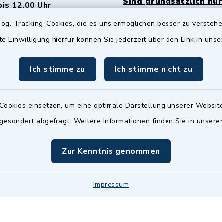
Sind grundsätzlich nur
bis 12.00 Uhr
Termin möglich.
og. Tracking-Cookies, die es uns ermöglichen besser zu versteh
sätzlich:
Das Bürgeramt/EWO/St
te Einwilligung hierfür können Sie jederzeit über den Link in uns
18.00 Uhr - allerdings
ist
Mittwochs geschlo
ermin
Ich stimme zu
Ich stimme nicht zu
nde Termine sind
bitte fragen Sie den
en Sachbearbeiter)
Cookies einsetzen, um eine optimale Darstellung unserer Website
 gesondert abgefragt. Weitere Informationen finden Sie in unser
Zur Kenntnis genommen
Impressum