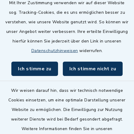
Quicklinks
Mit Ihrer Zustimmung verwenden wir auf dieser Website
sog. Tracking-Cookies, die es uns ermöglichen besser zu
Landkreis Fürth
verstehen, wie unsere Website genutzt wird. So können wir
Zenngrund Allianz
unser Angebot weiter verbessern. Ihre erteilte Einwilligung
hierfür können Sie jederzeit über den Link in unseren
Dillenberggruppe
Datenschutzhinweisen
widerrufen.
BayernPortal
Ich stimme zu
Ich stimme nicht zu
inixmedia GmbH
Wir weisen darauf hin, dass wir technisch notwendige
Cookies einsetzen, um eine optimale Darstellung unserer
Website zu ermöglichen. Die Einwilligung zur Nutzung
Kontakt
weiterer Dienste wird bei Bedarf gesondert abgefragt.
Weitere Informationen finden Sie in unseren
Barrierefreiheit