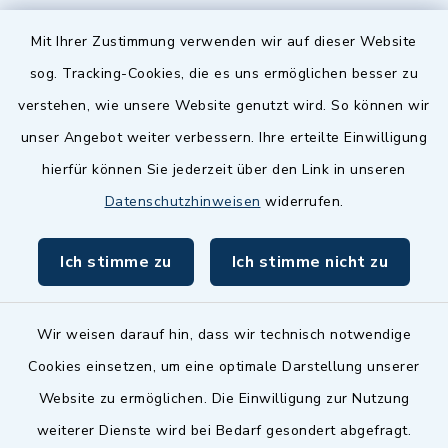
Quicklinks
Mit Ihrer Zustimmung verwenden wir auf dieser Website
sog. Tracking-Cookies, die es uns ermöglichen besser zu
Landkreis Fürth
verstehen, wie unsere Website genutzt wird. So können wir
Zenngrund Allianz
unser Angebot weiter verbessern. Ihre erteilte Einwilligung
hierfür können Sie jederzeit über den Link in unseren
Dillenberggruppe
Datenschutzhinweisen
widerrufen.
BayernPortal
Ich stimme zu
Ich stimme nicht zu
inixmedia GmbH
Wir weisen darauf hin, dass wir technisch notwendige
Cookies einsetzen, um eine optimale Darstellung unserer
Website zu ermöglichen. Die Einwilligung zur Nutzung
Kontakt
weiterer Dienste wird bei Bedarf gesondert abgefragt.