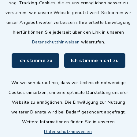
sog. Tracking-Cookies, die es uns ermöglichen besser zu
Landkreis Fürth
verstehen, wie unsere Website genutzt wird. So können wir
Zenngrund Allianz
unser Angebot weiter verbessern. Ihre erteilte Einwilligung
hierfür können Sie jederzeit über den Link in unseren
Dillenberggruppe
Datenschutzhinweisen
widerrufen.
BayernPortal
Ich stimme zu
Ich stimme nicht zu
inixmedia GmbH
Wir weisen darauf hin, dass wir technisch notwendige
Cookies einsetzen, um eine optimale Darstellung unserer
Website zu ermöglichen. Die Einwilligung zur Nutzung
Kontakt
weiterer Dienste wird bei Bedarf gesondert abgefragt.
Weitere Informationen finden Sie in unseren
Barrierefreiheit
Datenschutzhinweisen
.