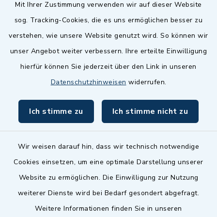
Quicklinks
Mit Ihrer Zustimmung verwenden wir auf dieser Website
sog. Tracking-Cookies, die es uns ermöglichen besser zu
Landkreis Fürth
verstehen, wie unsere Website genutzt wird. So können wir
Zenngrund Allianz
unser Angebot weiter verbessern. Ihre erteilte Einwilligung
hierfür können Sie jederzeit über den Link in unseren
Dillenberggruppe
Datenschutzhinweisen
widerrufen.
BayernPortal
Ich stimme zu
Ich stimme nicht zu
inixmedia GmbH
Wir weisen darauf hin, dass wir technisch notwendige
Cookies einsetzen, um eine optimale Darstellung unserer
Website zu ermöglichen. Die Einwilligung zur Nutzung
Kontakt
weiterer Dienste wird bei Bedarf gesondert abgefragt.
Weitere Informationen finden Sie in unseren
Barrierefreiheit