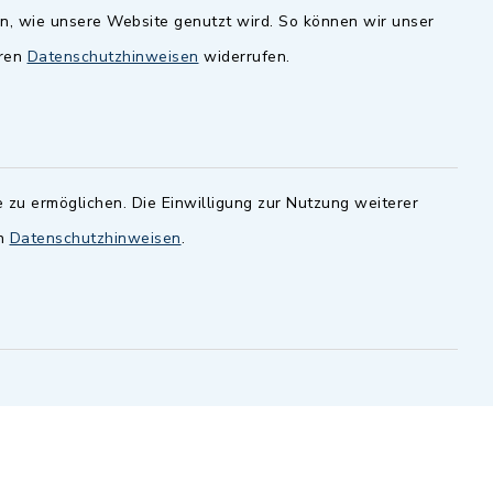
en, wie unsere Website genutzt wird. So können wir unser
andesamt
Dillenberggruppe
eren
Datenschutzhinweisen
widerrufen.
ssen
.
BayernPortal
inixmedia GmbH
 zu ermöglichen. Die Einwilligung zur Nutzung weiterer
en
Datenschutzhinweisen
.