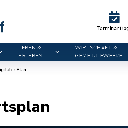
Terminanfra
LEBEN &
WIRTSCHAFT &
ERLEBEN
GEMEINDEWERKE
igitaler Plan
rtsplan