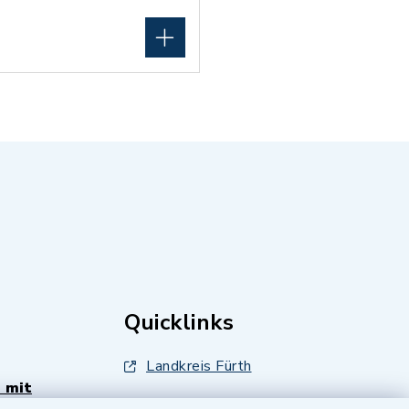
Quicklinks
Landkreis Fürth
 mit
Zenngrund Allianz