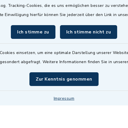
Termin möglich.
og. Tracking-Cookies, die es uns ermöglichen besser zu versteh
sätzlich:
Das Bürgeramt/EWO/St
te Einwilligung hierfür können Sie jederzeit über den Link in uns
18.00 Uhr - allerdings
ist
Mittwochs geschlo
ermin
Ich stimme zu
Ich stimme nicht zu
nde Termine sind
bitte fragen Sie den
en Sachbearbeiter)
Cookies einsetzen, um eine optimale Darstellung unserer Website
 gesondert abgefragt. Weitere Informationen finden Sie in unser
Zur Kenntnis genommen
Impressum