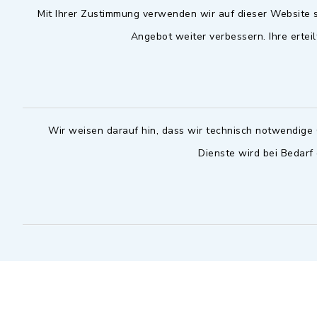
Mit Ihrer Zustimmung verwenden wir auf dieser Website s
09102 9958-0
Dienstag zu
Angebot weiter verbessern. Ihre erteil
09102 9958-111
16.30 bis 
nur mit T
rathaus@markt-
wilhermsdorf.de
(abweiche
möglich - 
Notfallnummer Bauhof
zuständig
Wir weisen darauf hin, dass wir technisch notwendige 
Dienste wird bei Bedarf
Nur außerhalb der regulären
Arbeitszeiten erreichbar
0151 57140232