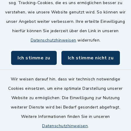
sog. Tracking-Cookies, die es uns ermöglichen besser zu
Landkreis Fürth
verstehen, wie unsere Website genutzt wird. So können wir
Zenngrund Allianz
unser Angebot weiter verbessern. Ihre erteilte Einwilligung
hierfür können Sie jederzeit über den Link in unseren
Dillenberggruppe
Datenschutzhinweisen
widerrufen.
BayernPortal
Ich stimme zu
Ich stimme nicht zu
inixmedia GmbH
Wir weisen darauf hin, dass wir technisch notwendige
Cookies einsetzen, um eine optimale Darstellung unserer
Website zu ermöglichen. Die Einwilligung zur Nutzung
Kontakt
weiterer Dienste wird bei Bedarf gesondert abgefragt.
Weitere Informationen finden Sie in unseren
Barrierefreiheit
Datenschutzhinweisen
.