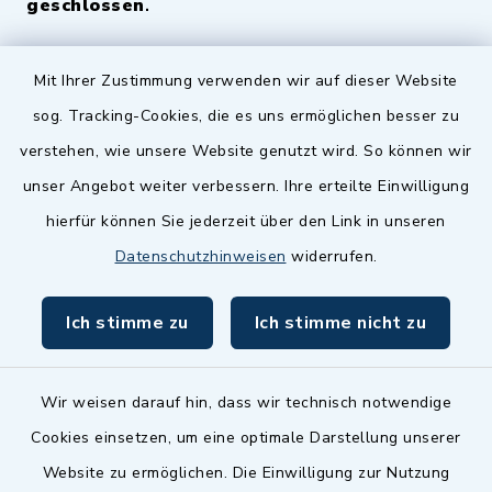
geschlossen
.
Quicklinks
Mit Ihrer Zustimmung verwenden wir auf dieser Website
sog. Tracking-Cookies, die es uns ermöglichen besser zu
Landkreis Fürth
verstehen, wie unsere Website genutzt wird. So können wir
Zenngrund Allianz
unser Angebot weiter verbessern. Ihre erteilte Einwilligung
hierfür können Sie jederzeit über den Link in unseren
Dillenberggruppe
Datenschutzhinweisen
widerrufen.
BayernPortal
Ich stimme zu
Ich stimme nicht zu
inixmedia GmbH
Wir weisen darauf hin, dass wir technisch notwendige
Cookies einsetzen, um eine optimale Darstellung unserer
Website zu ermöglichen. Die Einwilligung zur Nutzung