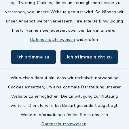
sog. Tracking-Cookies, die es uns ermöglichen besser zu
Landkreis Fürth
verstehen, wie unsere Website genutzt wird. So können wir
Zenngrund Allianz
unser Angebot weiter verbessern. Ihre erteilte Einwilligung
hierfür können Sie jederzeit über den Link in unseren
Dillenberggruppe
Datenschutzhinweisen
widerrufen.
BayernPortal
Ich stimme zu
Ich stimme nicht zu
inixmedia GmbH
Wir weisen darauf hin, dass wir technisch notwendige
Cookies einsetzen, um eine optimale Darstellung unserer
Website zu ermöglichen. Die Einwilligung zur Nutzung
Kontakt
weiterer Dienste wird bei Bedarf gesondert abgefragt.
Weitere Informationen finden Sie in unseren
Barrierefreiheit
Datenschutzhinweisen
.