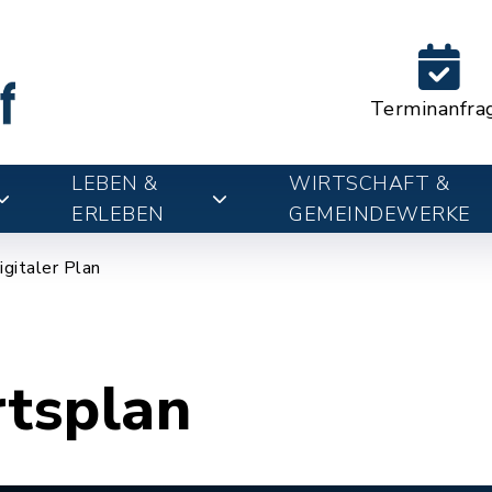
Terminanfra
LEBEN &
WIRTSCHAFT &
ERLEBEN
GEMEINDEWERKE
igitaler Plan
rtsplan