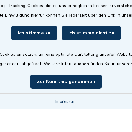
Termin möglich.
og. Tracking-Cookies, die es uns ermöglichen besser zu versteh
sätzlich:
Das Bürgeramt/EWO/St
te Einwilligung hierfür können Sie jederzeit über den Link in uns
18.00 Uhr - allerdings
ist
Mittwochs geschlo
ermin
Ich stimme zu
Ich stimme nicht zu
nde Termine sind
bitte fragen Sie den
en Sachbearbeiter)
Cookies einsetzen, um eine optimale Darstellung unserer Website
 gesondert abgefragt. Weitere Informationen finden Sie in unser
Zur Kenntnis genommen
Impressum