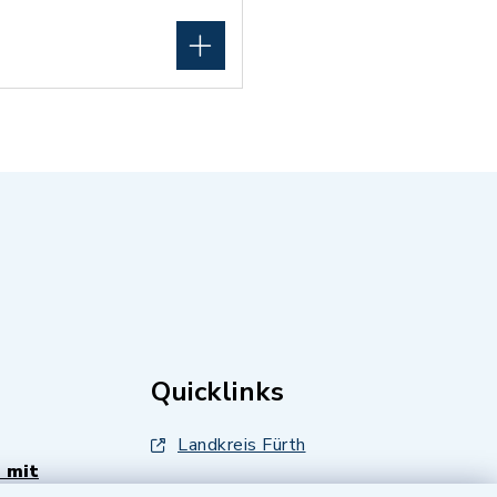
Quicklinks
Landkreis Fürth
 mit
Zenngrund Allianz