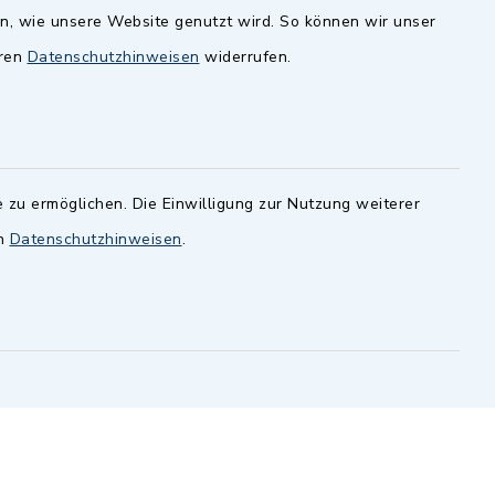
en, wie unsere Website genutzt wird. So können wir unser
andesamt
Dillenberggruppe
eren
Datenschutzhinweisen
widerrufen.
ssen
.
BayernPortal
inixmedia GmbH
 zu ermöglichen. Die Einwilligung zur Nutzung weiterer
en
Datenschutzhinweisen
.