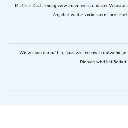
Mit Ihrer Zustimmung verwenden wir auf dieser Website s
09102 9958-0
Dienstag zu
Angebot weiter verbessern. Ihre erteil
09102 9958-111
16.30 bis 
nur mit T
rathaus@markt-
wilhermsdorf.de
(abweiche
möglich - 
Notfallnummer Bauhof
zuständig
Wir weisen darauf hin, dass wir technisch notwendige 
Dienste wird bei Bedarf
Nur außerhalb der regulären
Arbeitszeiten erreichbar
0151 57140232