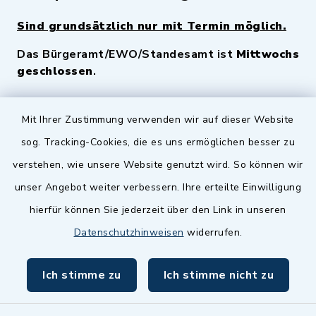
Sind grundsätzlich nur mit Termin möglich.
Das Bürgeramt/EWO/Standesamt ist
Mittwochs
geschlossen
.
Quicklinks
Mit Ihrer Zustimmung verwenden wir auf dieser Website
sog. Tracking-Cookies, die es uns ermöglichen besser zu
Landkreis Fürth
verstehen, wie unsere Website genutzt wird. So können wir
Zenngrund Allianz
unser Angebot weiter verbessern. Ihre erteilte Einwilligung
hierfür können Sie jederzeit über den Link in unseren
Dillenberggruppe
Datenschutzhinweisen
widerrufen.
BayernPortal
Ich stimme zu
Ich stimme nicht zu
inixmedia GmbH