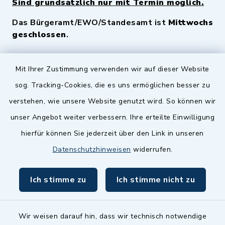
Sind grundsätzlich nur mit Termin möglich.
Das Bürgeramt/EWO/Standesamt ist
Mittwochs
geschlossen
.
Quicklinks
Mit Ihrer Zustimmung verwenden wir auf dieser Website
sog. Tracking-Cookies, die es uns ermöglichen besser zu
Landkreis Fürth
verstehen, wie unsere Website genutzt wird. So können wir
Zenngrund Allianz
unser Angebot weiter verbessern. Ihre erteilte Einwilligung
hierfür können Sie jederzeit über den Link in unseren
Dillenberggruppe
Datenschutzhinweisen
widerrufen.
BayernPortal
Ich stimme zu
Ich stimme nicht zu
inixmedia GmbH
Wir weisen darauf hin, dass wir technisch notwendige