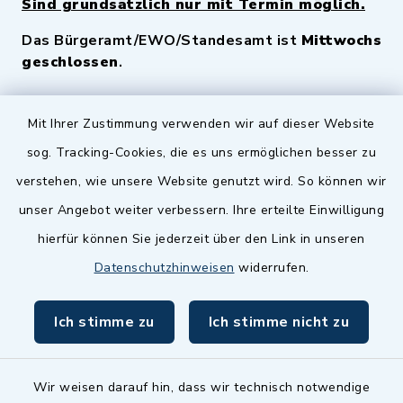
Sind grundsätzlich nur mit Termin möglich.
Das Bürgeramt/EWO/Standesamt ist
Mittwochs
geschlossen
.
Quicklinks
Mit Ihrer Zustimmung verwenden wir auf dieser Website
sog. Tracking-Cookies, die es uns ermöglichen besser zu
Landkreis Fürth
verstehen, wie unsere Website genutzt wird. So können wir
Zenngrund Allianz
unser Angebot weiter verbessern. Ihre erteilte Einwilligung
hierfür können Sie jederzeit über den Link in unseren
Dillenberggruppe
Datenschutzhinweisen
widerrufen.
BayernPortal
Ich stimme zu
Ich stimme nicht zu
inixmedia GmbH
Wir weisen darauf hin, dass wir technisch notwendige