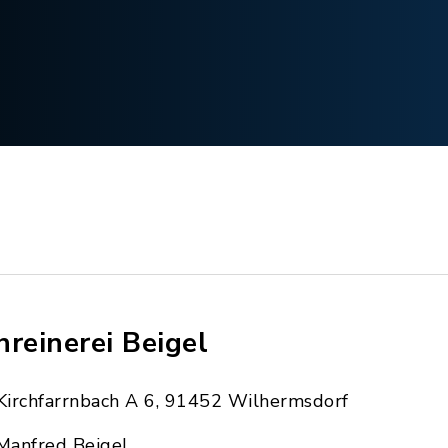
hreinerei Beigel
Kirchfarrnbach A 6, 91452 Wilhermsdorf
Manfred Beigel