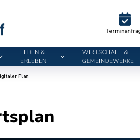
Terminanfra
LEBEN &
WIRTSCHAFT &
ERLEBEN
GEMEINDEWERKE
igitaler Plan
rtsplan