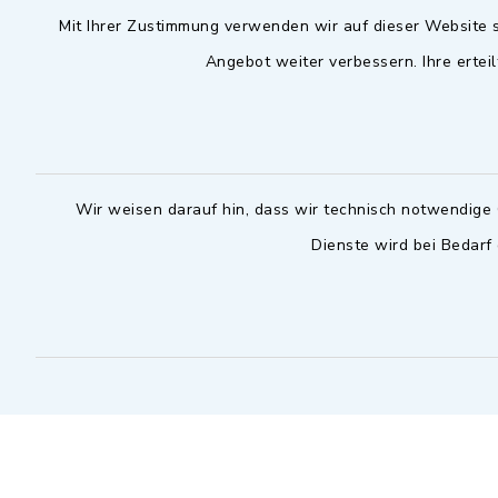
Mit Ihrer Zustimmung verwenden wir auf dieser Website s
09102 9958-0
Dienstag zu
Angebot weiter verbessern. Ihre erteil
09102 9958-111
16.30 bis 
nur mit T
rathaus@markt-
wilhermsdorf.de
(abweiche
möglich - 
Notfallnummer Bauhof
zuständig
Wir weisen darauf hin, dass wir technisch notwendige 
Dienste wird bei Bedarf
Nur außerhalb der regulären
Arbeitszeiten erreichbar
0151 57140232