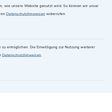
en, wie unsere Website genutzt wird. So können wir unser
andesamt
Dillenberggruppe
eren
Datenschutzhinweisen
widerrufen.
ssen
.
BayernPortal
inixmedia GmbH
 zu ermöglichen. Die Einwilligung zur Nutzung weiterer
en
Datenschutzhinweisen
.