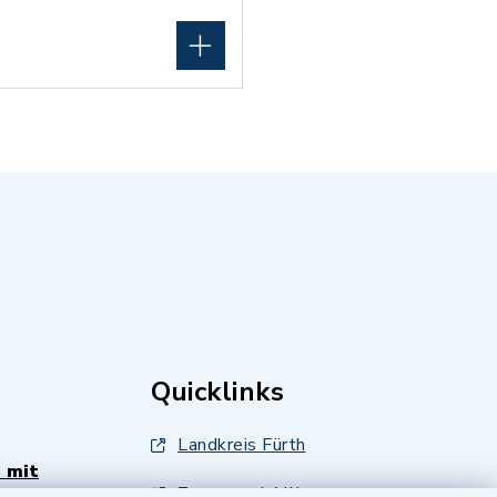
Quicklinks
Landkreis Fürth
 mit
Zenngrund Allianz