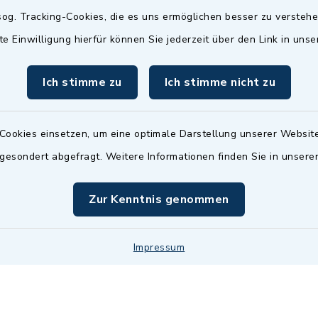
Termin möglich.
og. Tracking-Cookies, die es uns ermöglichen besser zu versteh
sätzlich:
Das Bürgeramt/EWO/St
te Einwilligung hierfür können Sie jederzeit über den Link in uns
18.00 Uhr - allerdings
ist
Mittwochs geschlo
ermin
Ich stimme zu
Ich stimme nicht zu
nde Termine sind
bitte fragen Sie den
en Sachbearbeiter)
Cookies einsetzen, um eine optimale Darstellung unserer Website
 gesondert abgefragt. Weitere Informationen finden Sie in unser
Zur Kenntnis genommen
Impressum