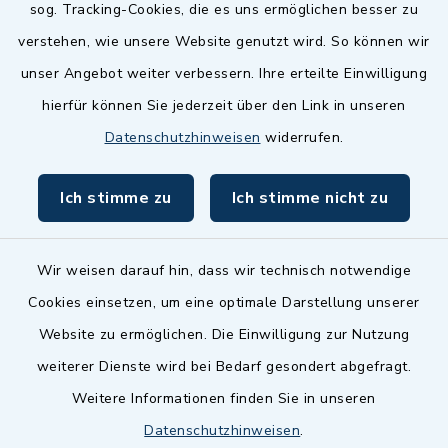
sog. Tracking-Cookies, die es uns ermöglichen besser zu
Landkreis Fürth
verstehen, wie unsere Website genutzt wird. So können wir
Zenngrund Allianz
unser Angebot weiter verbessern. Ihre erteilte Einwilligung
hierfür können Sie jederzeit über den Link in unseren
Dillenberggruppe
Datenschutzhinweisen
widerrufen.
BayernPortal
Ich stimme zu
Ich stimme nicht zu
inixmedia GmbH
Wir weisen darauf hin, dass wir technisch notwendige
Cookies einsetzen, um eine optimale Darstellung unserer
Website zu ermöglichen. Die Einwilligung zur Nutzung
Kontakt
weiterer Dienste wird bei Bedarf gesondert abgefragt.
Weitere Informationen finden Sie in unseren
Barrierefreiheit
Datenschutzhinweisen
.