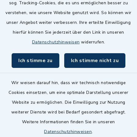
sog. Tracking-Cookies, die es uns ermöglichen besser zu
Landkreis Fürth
verstehen, wie unsere Website genutzt wird. So können wir
Zenngrund Allianz
unser Angebot weiter verbessern. Ihre erteilte Einwilligung
hierfür können Sie jederzeit über den Link in unseren
Dillenberggruppe
Datenschutzhinweisen
widerrufen.
BayernPortal
Ich stimme zu
Ich stimme nicht zu
inixmedia GmbH
Wir weisen darauf hin, dass wir technisch notwendige
Cookies einsetzen, um eine optimale Darstellung unserer
Website zu ermöglichen. Die Einwilligung zur Nutzung
Kontakt
weiterer Dienste wird bei Bedarf gesondert abgefragt.
Weitere Informationen finden Sie in unseren
Barrierefreiheit
Datenschutzhinweisen
.