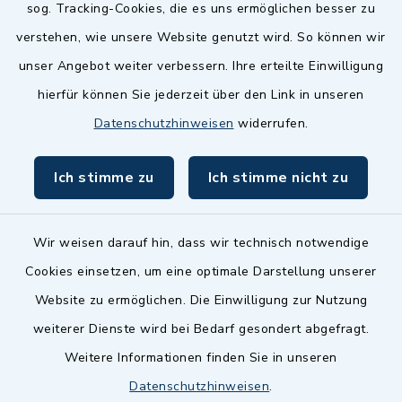
sog. Tracking-Cookies, die es uns ermöglichen besser zu
Landkreis Fürth
verstehen, wie unsere Website genutzt wird. So können wir
Zenngrund Allianz
unser Angebot weiter verbessern. Ihre erteilte Einwilligung
hierfür können Sie jederzeit über den Link in unseren
Dillenberggruppe
Datenschutzhinweisen
widerrufen.
BayernPortal
Ich stimme zu
Ich stimme nicht zu
inixmedia GmbH
Wir weisen darauf hin, dass wir technisch notwendige
Cookies einsetzen, um eine optimale Darstellung unserer
Website zu ermöglichen. Die Einwilligung zur Nutzung
Kontakt
weiterer Dienste wird bei Bedarf gesondert abgefragt.
Weitere Informationen finden Sie in unseren
Barrierefreiheit
Datenschutzhinweisen
.