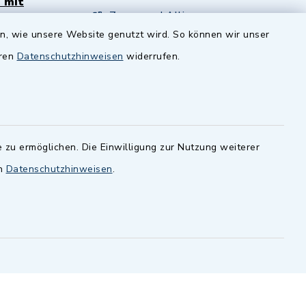
 mit
Zenngrund Allianz
en, wie unsere Website genutzt wird. So können wir unser
andesamt
Dillenberggruppe
eren
Datenschutzhinweisen
widerrufen.
ssen
.
BayernPortal
inixmedia GmbH
 zu ermöglichen. Die Einwilligung zur Nutzung weiterer
en
Datenschutzhinweisen
.