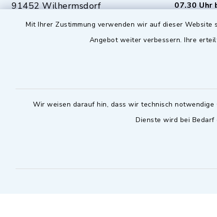
91452 Wilhermsdorf
07.30 Uhr 
Mit Ihrer Zustimmung verwenden wir auf dieser Website s
09102 9958-0
Dienstag zu
Angebot weiter verbessern. Ihre erteil
09102 9958-111
16.30 bis 
nur mit T
rathaus@markt-
wilhermsdorf.de
(abweiche
möglich - 
Notfallnummer Bauhof
zuständig
Wir weisen darauf hin, dass wir technisch notwendige 
Dienste wird bei Bedarf
Nur außerhalb der regulären
Arbeitszeiten erreichbar
0151 57140232