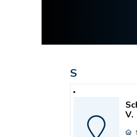
S
Sc
V.