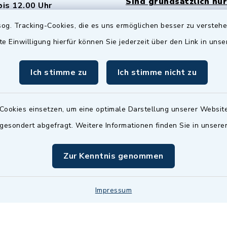
Sind grundsätzlich nur
bis 12.00 Uhr
Termin möglich.
og. Tracking-Cookies, die es uns ermöglichen besser zu versteh
sätzlich:
Das Bürgeramt/EWO/St
te Einwilligung hierfür können Sie jederzeit über den Link in uns
18.00 Uhr - allerdings
ist
Mittwochs geschlo
ermin
Ich stimme zu
Ich stimme nicht zu
nde Termine sind
bitte fragen Sie den
en Sachbearbeiter)
Cookies einsetzen, um eine optimale Darstellung unserer Website
 gesondert abgefragt. Weitere Informationen finden Sie in unser
Zur Kenntnis genommen
Impressum