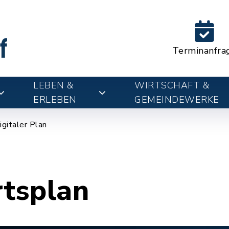
Terminanfra
LEBEN &
WIRTSCHAFT &
ERLEBEN
GEMEINDEWERKE
igitaler Plan
rtsplan