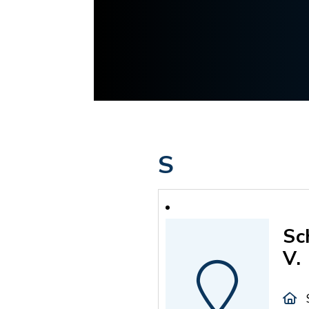
S
Sc
V.