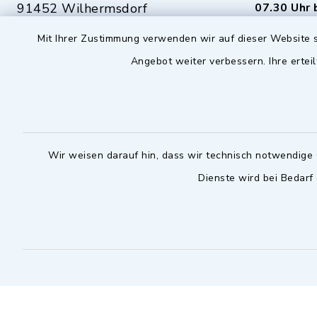
91452 Wilhermsdorf
07.30 Uhr 
09102 9958-0
Mit Ihrer Zustimmung verwenden wir auf dieser Website s
Dienstag zu
09102 9958-111
Angebot weiter verbessern. Ihre erteil
16.30 bis 
nur mit T
rathaus@markt-
wilhermsdorf.de
(abweiche
möglich - 
Notfallnummer Bauhof
zuständig
Wir weisen darauf hin, dass wir technisch notwendige 
Dienste wird bei Bedarf
Nur außerhalb der regulären
Arbeitszeiten erreichbar
0151 57140232