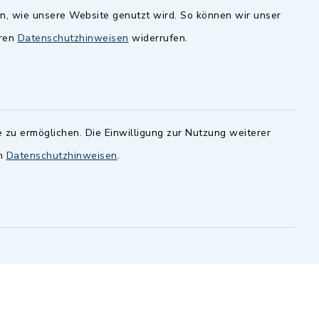
en, wie unsere Website genutzt wird. So können wir unser
andesamt
Dillenberggruppe
eren
Datenschutzhinweisen
widerrufen.
ssen
.
BayernPortal
inixmedia GmbH
 zu ermöglichen. Die Einwilligung zur Nutzung weiterer
en
Datenschutzhinweisen
.