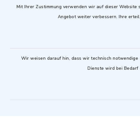
Mit Ihrer Zustimmung verwenden wir auf dieser Website s
09102 9958-0
Dienstag zu
Angebot weiter verbessern. Ihre erteil
09102 9958-111
16.30 bis 
nur mit T
rathaus@markt-
wilhermsdorf.de
(abweiche
möglich - 
Notfallnummer Bauhof
zuständig
Wir weisen darauf hin, dass wir technisch notwendige 
Dienste wird bei Bedarf
Nur außerhalb der regulären
Arbeitszeiten erreichbar
0151 57140232