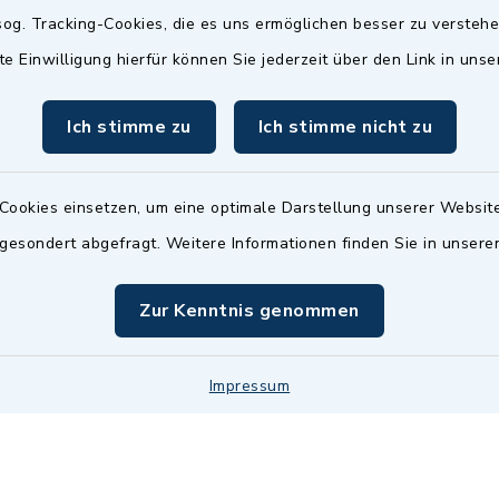
Termin möglich.
og. Tracking-Cookies, die es uns ermöglichen besser zu versteh
sätzlich:
Das Bürgeramt/EWO/St
te Einwilligung hierfür können Sie jederzeit über den Link in uns
18.00 Uhr - allerdings
ist
Mittwochs geschlo
ermin
Ich stimme zu
Ich stimme nicht zu
nde Termine sind
bitte fragen Sie den
en Sachbearbeiter)
Cookies einsetzen, um eine optimale Darstellung unserer Website
 gesondert abgefragt. Weitere Informationen finden Sie in unser
Zur Kenntnis genommen
Impressum