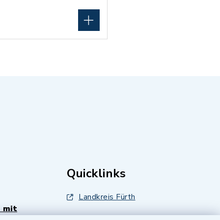
Quicklinks
Landkreis Fürth
 mit
Zenngrund Allianz