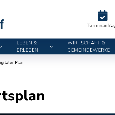
Terminanfra
LEBEN &
WIRTSCHAFT &
ERLEBEN
GEMEINDEWERKE
igitaler Plan
rtsplan