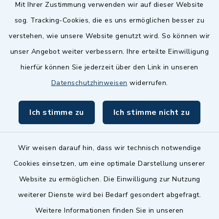
Quicklinks
Mit Ihrer Zustimmung verwenden wir auf dieser Website
sog. Tracking-Cookies, die es uns ermöglichen besser zu
Landkreis Fürth
verstehen, wie unsere Website genutzt wird. So können wir
Zenngrund Allianz
unser Angebot weiter verbessern. Ihre erteilte Einwilligung
hierfür können Sie jederzeit über den Link in unseren
Dillenberggruppe
Datenschutzhinweisen
widerrufen.
BayernPortal
Ich stimme zu
Ich stimme nicht zu
inixmedia GmbH
Wir weisen darauf hin, dass wir technisch notwendige
Cookies einsetzen, um eine optimale Darstellung unserer
Website zu ermöglichen. Die Einwilligung zur Nutzung
Kontakt
weiterer Dienste wird bei Bedarf gesondert abgefragt.
Weitere Informationen finden Sie in unseren
Barrierefreiheit