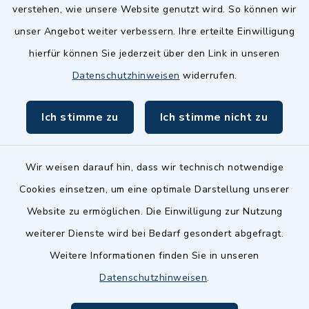
Landkreis Fürth
verstehen, wie unsere Website genutzt wird. So können wir
Zenngrund Allianz
unser Angebot weiter verbessern. Ihre erteilte Einwilligung
hierfür können Sie jederzeit über den Link in unseren
Dillenberggruppe
Datenschutzhinweisen
widerrufen.
BayernPortal
Ich stimme zu
Ich stimme nicht zu
inixmedia GmbH
Wir weisen darauf hin, dass wir technisch notwendige
Cookies einsetzen, um eine optimale Darstellung unserer
Website zu ermöglichen. Die Einwilligung zur Nutzung
Kontakt
weiterer Dienste wird bei Bedarf gesondert abgefragt.
Weitere Informationen finden Sie in unseren
Barrierefreiheit
Datenschutzhinweisen
.
Datenschutz