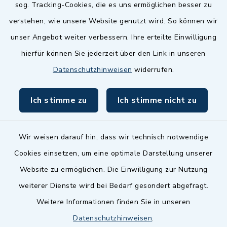
sog. Tracking-Cookies, die es uns ermöglichen besser zu
Landkreis Fürth
verstehen, wie unsere Website genutzt wird. So können wir
Zenngrund Allianz
unser Angebot weiter verbessern. Ihre erteilte Einwilligung
hierfür können Sie jederzeit über den Link in unseren
Dillenberggruppe
Datenschutzhinweisen
widerrufen.
BayernPortal
Ich stimme zu
Ich stimme nicht zu
inixmedia GmbH
Wir weisen darauf hin, dass wir technisch notwendige
Cookies einsetzen, um eine optimale Darstellung unserer
Website zu ermöglichen. Die Einwilligung zur Nutzung
Kontakt
weiterer Dienste wird bei Bedarf gesondert abgefragt.
Weitere Informationen finden Sie in unseren
Barrierefreiheit
Datenschutzhinweisen
.