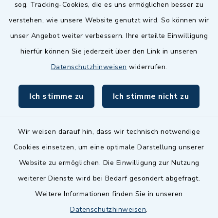
sog. Tracking-Cookies, die es uns ermöglichen besser zu
Landkreis Fürth
verstehen, wie unsere Website genutzt wird. So können wir
Zenngrund Allianz
unser Angebot weiter verbessern. Ihre erteilte Einwilligung
hierfür können Sie jederzeit über den Link in unseren
Dillenberggruppe
Datenschutzhinweisen
widerrufen.
BayernPortal
Ich stimme zu
Ich stimme nicht zu
inixmedia GmbH
Wir weisen darauf hin, dass wir technisch notwendige
Cookies einsetzen, um eine optimale Darstellung unserer
Website zu ermöglichen. Die Einwilligung zur Nutzung
Kontakt
weiterer Dienste wird bei Bedarf gesondert abgefragt.
Weitere Informationen finden Sie in unseren
Barrierefreiheit
Datenschutzhinweisen
.