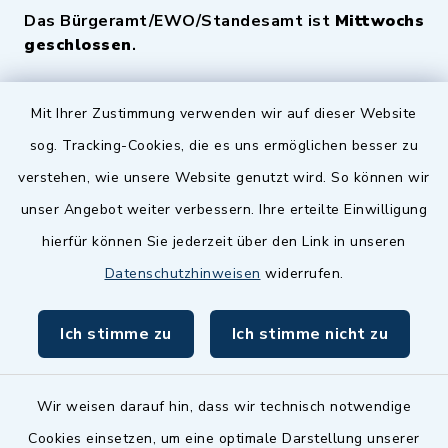
Das Bürgeramt/EWO/Standesamt ist
Mittwochs
geschlossen
.
Quicklinks
Mit Ihrer Zustimmung verwenden wir auf dieser Website
sog. Tracking-Cookies, die es uns ermöglichen besser zu
Landkreis Fürth
verstehen, wie unsere Website genutzt wird. So können wir
Zenngrund Allianz
unser Angebot weiter verbessern. Ihre erteilte Einwilligung
hierfür können Sie jederzeit über den Link in unseren
Dillenberggruppe
Datenschutzhinweisen
widerrufen.
BayernPortal
Ich stimme zu
Ich stimme nicht zu
inixmedia GmbH
Wir weisen darauf hin, dass wir technisch notwendige
Cookies einsetzen, um eine optimale Darstellung unserer