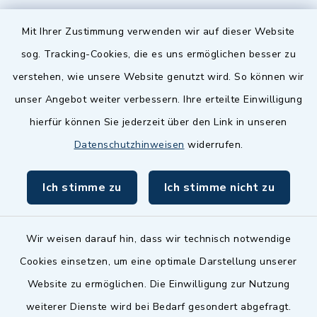
Quicklinks
Mit Ihrer Zustimmung verwenden wir auf dieser Website
sog. Tracking-Cookies, die es uns ermöglichen besser zu
Landkreis Fürth
verstehen, wie unsere Website genutzt wird. So können wir
Zenngrund Allianz
unser Angebot weiter verbessern. Ihre erteilte Einwilligung
hierfür können Sie jederzeit über den Link in unseren
Dillenberggruppe
Datenschutzhinweisen
widerrufen.
BayernPortal
Ich stimme zu
Ich stimme nicht zu
inixmedia GmbH
Wir weisen darauf hin, dass wir technisch notwendige
Cookies einsetzen, um eine optimale Darstellung unserer
Website zu ermöglichen. Die Einwilligung zur Nutzung
Kontakt
weiterer Dienste wird bei Bedarf gesondert abgefragt.