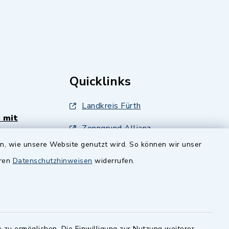
Quicklinks
Landkreis Fürth
 mit
Zenngrund Allianz
en, wie unsere Website genutzt wird. So können wir unser
andesamt
Dillenberggruppe
eren
Datenschutzhinweisen
widerrufen.
ssen
.
BayernPortal
inixmedia GmbH
 zu ermöglichen. Die Einwilligung zur Nutzung weiterer