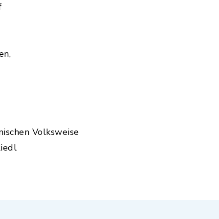
f
en,
mischen Volksweise
iedl