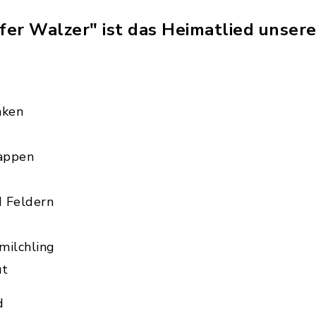
er Walzer" ist das Heimatlied unsere
nken
nappen
 Feldern
milchling
ut
d