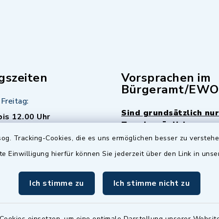
gszeiten
Vorsprachen im
Bürgeramt/EWO
Freitag:
Sind grundsätzlich nur
bis 12.00 Uhr
Termin möglich.
og. Tracking-Cookies, die es uns ermöglichen besser zu versteh
sätzlich:
Das Bürgeramt/EWO/St
te Einwilligung hierfür können Sie jederzeit über den Link in uns
18.00 Uhr - allerdings
ist
Mittwochs geschlo
ermin
Ich stimme zu
Ich stimme nicht zu
nde Termine sind
bitte fragen Sie den
en Sachbearbeiter)
Cookies einsetzen, um eine optimale Darstellung unserer Website