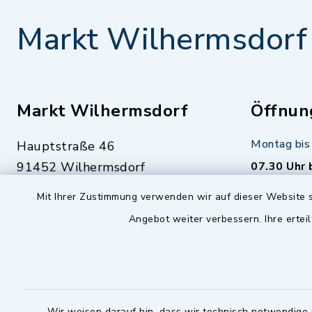
Markt Wilhermsdorf
Markt Wilhermsdorf
Öffnun
Montag bis 
Hauptstraße 46
91452 Wilhermsdorf
07.30 Uhr 
09102 9958-0
Mit Ihrer Zustimmung verwenden wir auf dieser Website s
Dienstag zu
09102 9958-111
Angebot weiter verbessern. Ihre erteil
16.30 bis 
nur mit T
rathaus@markt-
wilhermsdorf.de
(abweiche
möglich - 
Notfallnummer Bauhof
zuständig
Wir weisen darauf hin, dass wir technisch notwendige 