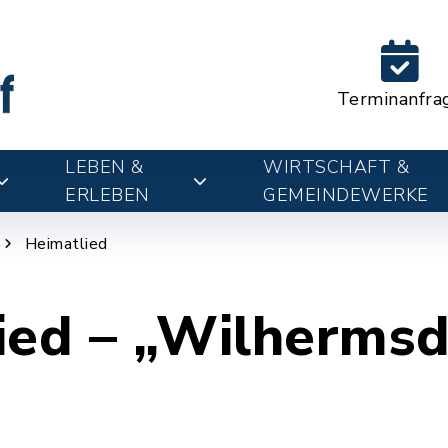
Terminanfra
LEBEN &
WIRTSCHAFT &
ERLEBEN
GEMEINDEWERKE
Heimatlied
ied – „Wilhermsd