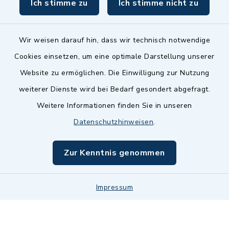
Ich stimme zu
Ich stimme nicht zu
inixmedia GmbH
Wir weisen darauf hin, dass wir technisch notwendige
Cookies einsetzen, um eine optimale Darstellung unserer
Website zu ermöglichen. Die Einwilligung zur Nutzung
Kontakt
weiterer Dienste wird bei Bedarf gesondert abgefragt.
Weitere Informationen finden Sie in unseren
Barrierefreiheit
Datenschutzhinweisen
.
Datenschutz
Zur Kenntnis genommen
Impressum
Impressum
Sitemap
Cookie-Einstellungen