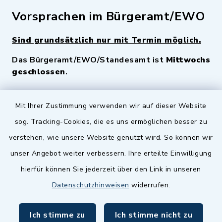
Vorsprachen im Bürgeramt/EWO
Sind grundsätzlich nur mit Termin möglich.
Das Bürgeramt/EWO/Standesamt ist
Mittwochs
geschlossen
.
Quicklinks
Mit Ihrer Zustimmung verwenden wir auf dieser Website
sog. Tracking-Cookies, die es uns ermöglichen besser zu
Landkreis Fürth
verstehen, wie unsere Website genutzt wird. So können wir
Zenngrund Allianz
unser Angebot weiter verbessern. Ihre erteilte Einwilligung
hierfür können Sie jederzeit über den Link in unseren
Dillenberggruppe
Datenschutzhinweisen
widerrufen.
BayernPortal
Ich stimme zu
Ich stimme nicht zu
inixmedia GmbH