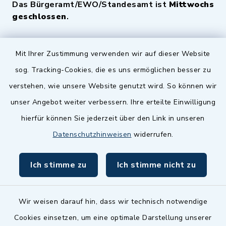
Das Bürgeramt/EWO/Standesamt ist
Mittwochs
geschlossen
.
Quicklinks
Mit Ihrer Zustimmung verwenden wir auf dieser Website
sog. Tracking-Cookies, die es uns ermöglichen besser zu
Landkreis Fürth
verstehen, wie unsere Website genutzt wird. So können wir
Zenngrund Allianz
unser Angebot weiter verbessern. Ihre erteilte Einwilligung
hierfür können Sie jederzeit über den Link in unseren
Dillenberggruppe
Datenschutzhinweisen
widerrufen.
BayernPortal
Ich stimme zu
Ich stimme nicht zu
inixmedia GmbH
Wir weisen darauf hin, dass wir technisch notwendige
Cookies einsetzen, um eine optimale Darstellung unserer